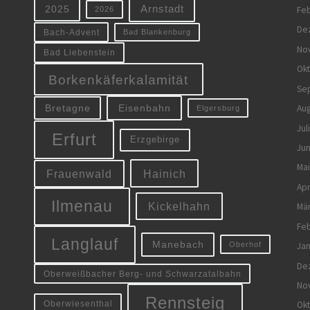
Arnstadt
Feb
2025
2026
De
Bach-Advent
Bad Blankenburg
No
Bad Liebenstein
Ok
Borkenkäferkalamität
Se
Eisenbahn
Aug
Bretagne
Elgersburg
Jul
Erfurt
Erzgebirge
Jun
Mai
Frauenwald
Hainich
Apr
Ilmenau
Kickelhahn
Mä
Feb
Langlauf
Manebach
Oberhof
Jan
De
Oberweißbacher Berg- und Schwarzatalbahn
No
Rennsteig
Oberwiesenthal
Ok