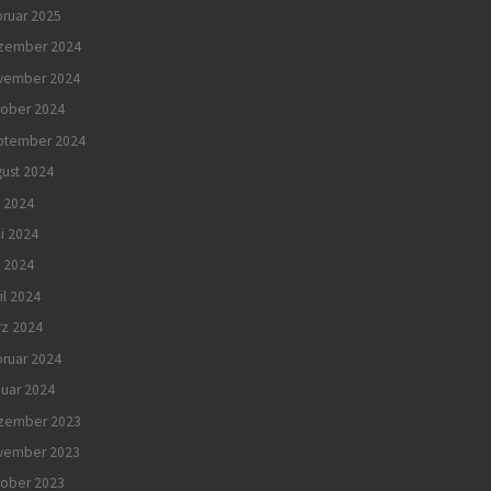
ruar 2025
zember 2024
vember 2024
tober 2024
ptember 2024
ust 2024
i 2024
i 2024
 2024
il 2024
rz 2024
ruar 2024
uar 2024
zember 2023
vember 2023
tober 2023