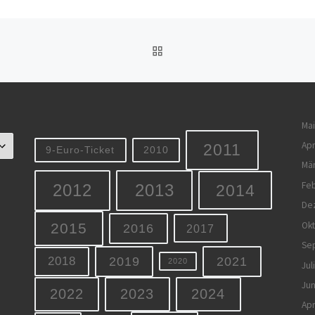
ZURÜCK ZUR BEITRAGSL
Mai
Apr
2011
9-Euro-Ticket
2010
Mä
Feb
2012
2013
2014
De
Ok
2015
2016
2017
Se
2019
2021
2018
2020
Jul
Jun
2022
2023
2024
Apr