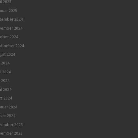
il 2025
ruar 2025
zember 2024
vember 2024
tober 2024
ptember 2024
ust 2024
i 2024
i 2024
 2024
il 2024
rz 2024
ruar 2024
uar 2024
zember 2023
vember 2023