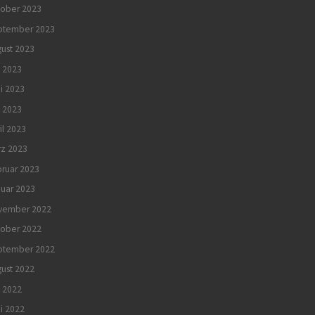
tober 2023
ptember 2023
ust 2023
i 2023
i 2023
 2023
il 2023
rz 2023
ruar 2023
uar 2023
vember 2022
tober 2022
ptember 2022
ust 2022
i 2022
i 2022