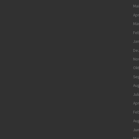
Mai
Apr
Mä
Feb
Jan
De
No
Ok
Se
Aug
Jul
Apr
Feb
Aug
Jun
Mai