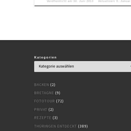
Veröffentlicht am
30. Juni 2013
Aktualisiert
6. Januar
Kategorien
BACKEN
(2)
BRETAGNE
(9)
FOTOTOUR
(72)
PRIVAT
(2)
REZEPTE
(3)
THÜRINGEN ENTDECKT
(389)