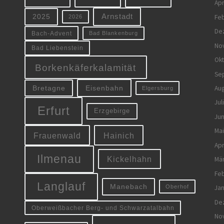
Apr
Arnstadt
Feb
2025
2026
De
Bach-Advent
Bad Blankenburg
No
Bad Liebenstein
Ok
Borkenkäferkalamität
Se
Eisenbahn
Aug
Bretagne
Elgersburg
Jul
Erfurt
Erzgebirge
Jun
Mai
Frauenwald
Hainich
Apr
Ilmenau
Kickelhahn
Mä
Feb
Langlauf
Manebach
Oberhof
Jan
De
Oberweißbacher Berg- und Schwarzatalbahn
No