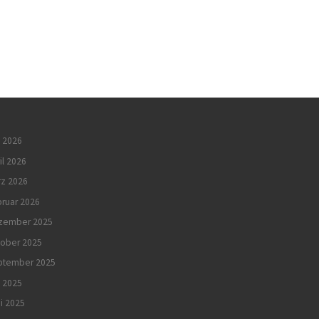
 2026
il 2026
rz 2026
ruar 2026
zember 2025
tober 2025
ptember 2025
i 2025
i 2025