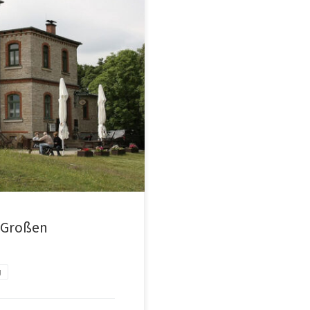
 Großen
g