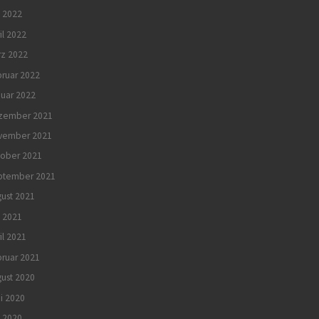
 2022
il 2022
rz 2022
ruar 2022
uar 2022
zember 2021
vember 2021
tober 2021
ptember 2021
ust 2021
i 2021
il 2021
ruar 2021
ust 2020
i 2020
 2020