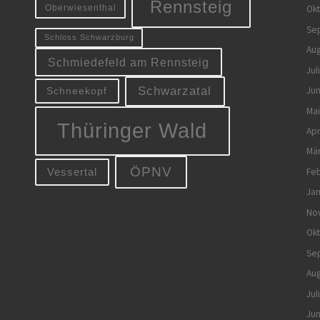
Rennsteig
Oberwiesenthal
Ok
Se
Schloss Schwarzburg
Aug
Schmiedefeld am Rennsteig
Jul
Jun
Schwarzatal
Schneekopf
Mai
Thüringer Wald
Apr
Mä
ÖPNV
Feb
Vessertal
Jan
No
Ok
Se
Aug
Jul
Jun