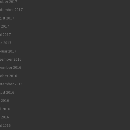
tober 2017
ptember 2017
ust 2017
 2017
il 2017
rz 2017
ruar 2017
zember 2016
vember 2016
tober 2016
ptember 2016
ust 2016
i 2016
i 2016
 2016
il 2016