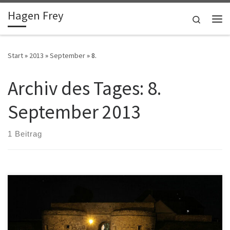
Hagen Frey
Zum Inhalt springen
Search
Me
Start
»
2013
»
September
»
8.
Archiv des Tages:
8.
September 2013
1 Beitrag