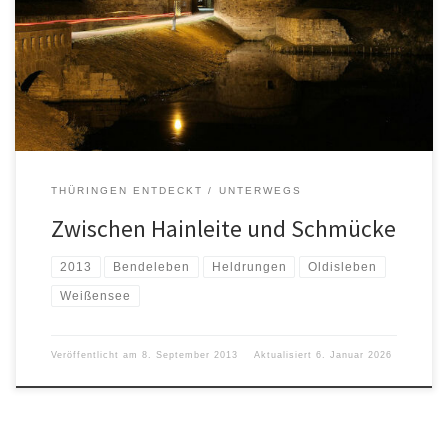
THÜRINGEN ENTDECKT
UNTERWEGS
Zwischen Hainleite und Schmücke
2013
Bendeleben
Heldrungen
Oldisleben
Weißensee
Veröffentlicht am
8. September 2013
Aktualisiert
6. Januar 2026