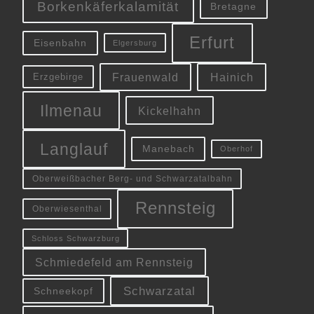
Borkenkäferkalamität
Bretagne
Erfurt
Eisenbahn
Elgersburg
Frauenwald
Hainich
Erzgebirge
Ilmenau
Kickelhahn
Langlauf
Manebach
Oberhof
Oberweißbacher Berg- und Schwarzatalbahn
Rennsteig
Oberwiesenthal
Schloss Schwarzburg
Schmiedefeld am Rennsteig
Schwarzatal
Schneekopf