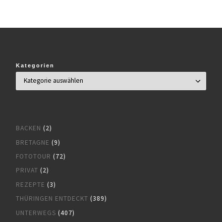
Kategorien
BACKEN
(2)
BRETAGNE
(9)
FOTOTOUR
(72)
PRIVAT
(2)
REZEPTE
(3)
THÜRINGEN ENTDECKT
(389)
UNTERWEGS
(407)