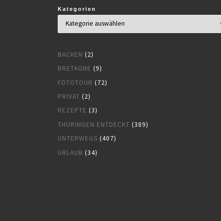
Kategorien
BACKEN
(2)
BRETAGNE
(9)
FOTOTOUR
(72)
PRIVAT
(2)
REZEPTE
(3)
THÜRINGEN ENTDECKT
(389)
UNTERWEGS
(407)
URLAUB
(34)