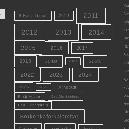
Mai
Apr
2011
9-Euro-Ticket
2010
Mä
Feb
2012
2013
2014
De
Ok
2015
2016
2017
Se
2019
2021
2018
2020
Jul
Jun
2022
2023
2024
Apr
Arnstadt
Feb
2025
2026
De
Bach-Advent
Bad Blankenburg
No
Bad Liebenstein
Ok
Borkenkäferkalamität
Se
Eisenbahn
Aug
Bretagne
Elgersburg