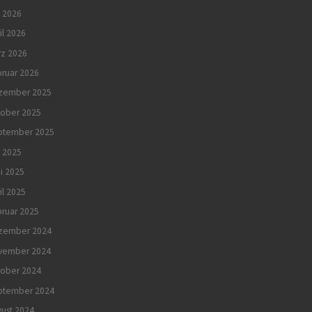
 2026
il 2026
rz 2026
ruar 2026
zember 2025
tober 2025
ptember 2025
i 2025
i 2025
il 2025
ruar 2025
zember 2024
vember 2024
tober 2024
ptember 2024
ust 2024