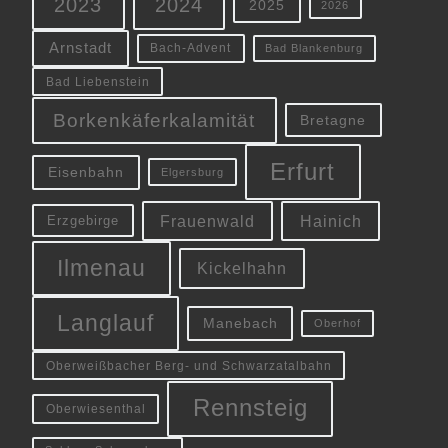
2023
2024
2025
2026
Arnstadt
Bach-Advent
Bad Blankenburg
Bad Liebenstein
Borkenkäferkalamität
Bretagne
Erfurt
Eisenbahn
Elgersburg
Frauenwald
Hainich
Erzgebirge
Ilmenau
Kickelhahn
Langlauf
Manebach
Oberhof
Oberweißbacher Berg- und Schwarzatalbahn
Rennsteig
Oberwiesenthal