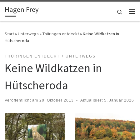
Hagen Frey
Zum Inhalt springen
Search
Me
Start
»
Unterwegs
»
Thüringen entdeckt
»
Keine Wildkatzen in
Hütscheroda
THÜRINGEN ENTDECKT
UNTERWEGS
Keine Wildkatzen in
Hütscheroda
Veröffentlicht am
20. Oktober 2013
-
Aktualisiert
5. Januar 2026