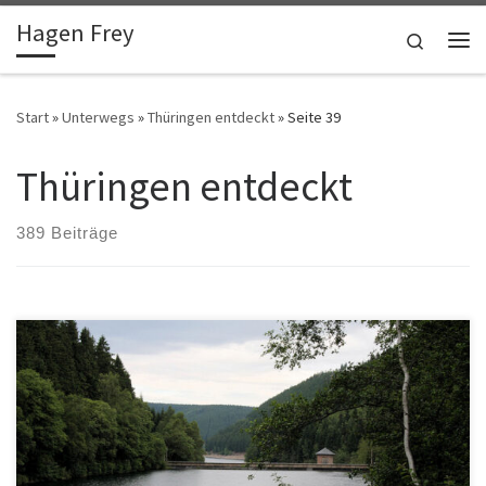
Hagen Frey
Zum Inhalt springen
Search
Me
Start
»
Unterwegs
»
Thüringen entdeckt
»
Seite 39
Thüringen entdeckt
389 Beiträge