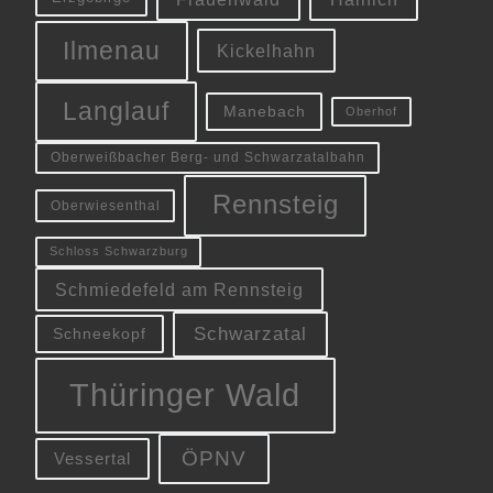
Ilmenau
Kickelhahn
Langlauf
Manebach
Oberhof
Oberweißbacher Berg- und Schwarzatalbahn
Rennsteig
Oberwiesenthal
Schloss Schwarzburg
Schmiedefeld am Rennsteig
Schwarzatal
Schneekopf
Thüringer Wald
ÖPNV
Vessertal