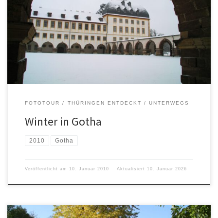
FOTOTOUR
THÜRINGEN ENTDECKT
UNTERWEGS
Winter in Gotha
2010
Gotha
Veröffentlicht am
10. Januar 2010
Aktualisiert
10. Januar 2026