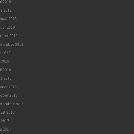
il 2019
rz 2019
ruar 2019
uar 2019
tober 2018
ptember 2018
i 2018
 2018
il 2018
rz 2018
ruar 2018
tober 2017
ptember 2017
ust 2017
 2017
il 2017