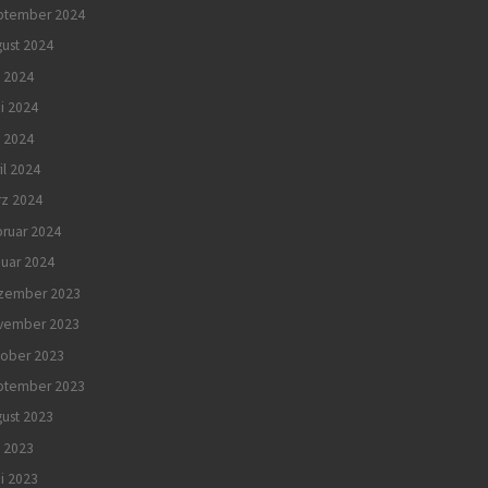
ptember 2024
ust 2024
i 2024
i 2024
 2024
il 2024
rz 2024
ruar 2024
uar 2024
zember 2023
vember 2023
tober 2023
ptember 2023
ust 2023
i 2023
i 2023