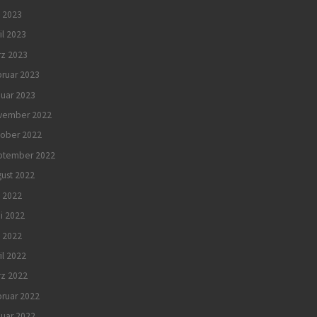
 2023
il 2023
rz 2023
ruar 2023
uar 2023
vember 2022
tober 2022
ptember 2022
ust 2022
i 2022
i 2022
 2022
il 2022
rz 2022
ruar 2022
uar 2022