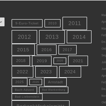
Mai
Apr
2011
9-Euro-Ticket
2010
Mä
Feb
2012
2013
2014
De
Ok
2015
2016
2017
Se
2019
2021
2018
2020
Jul
Jun
2022
2023
2024
Apr
Arnstadt
Feb
2025
2026
De
Bach-Advent
Bad Blankenburg
No
Bad Liebenstein
Ok
Borkenkäferkalamität