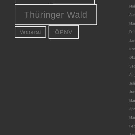
Mai
Thüringer Wald
Apr
Mä
ÖPNV
Feb
Vessertal
Jan
No
Ok
Se
Aug
Jul
Jun
Mai
Apr
Mä
Feb
Jan