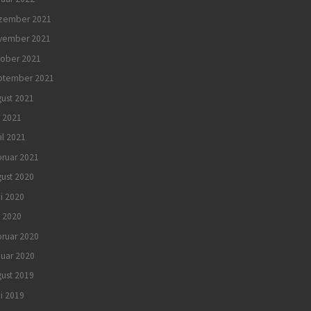
zember 2021
vember 2021
tober 2021
ptember 2021
ust 2021
i 2021
il 2021
ruar 2021
ust 2020
i 2020
 2020
ruar 2020
uar 2020
ust 2019
i 2019