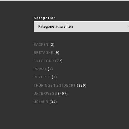
Kategorien
BACKEN
(2)
BRETAGNE
(9)
FOTOTOUR
(72)
PRIVAT
(2)
REZEPTE
(3)
THÜRINGEN ENTDECKT
(389)
UNTERWEGS
(407)
URLAUB
(34)