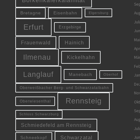
Se
Eisenbahn
Aug
Bretagne
Elgersburg
Jul
Erfurt
Erzgebirge
Jun
Mai
Frauenwald
Hainich
Apr
Ilmenau
Kickelhahn
Mä
Feb
Langlauf
Manebach
Oberhof
Jan
De
Oberweißbacher Berg- und Schwarzatalbahn
No
Rennsteig
Oberwiesenthal
Ok
Se
Schloss Schwarzburg
Aug
Schmiedefeld am Rennsteig
Jul
Jun
Schwarzatal
Schneekopf