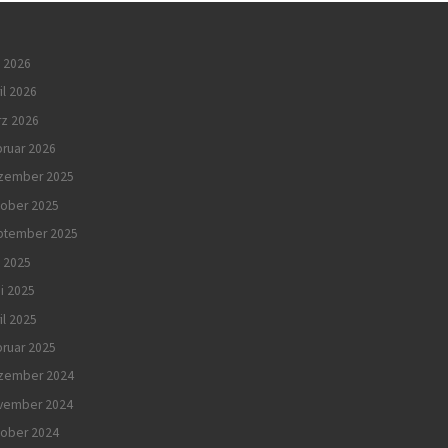
 2026
il 2026
rz 2026
ruar 2026
zember 2025
tober 2025
ptember 2025
i 2025
i 2025
il 2025
ruar 2025
zember 2024
vember 2024
tober 2024