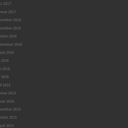
rz 2017
ruar 2017
zember 2016
vember 2016
tober 2016
ptember 2016
ust 2016
i 2016
i 2016
 2016
il 2016
ruar 2016
uar 2016
vember 2015
tober 2015
ust 2015