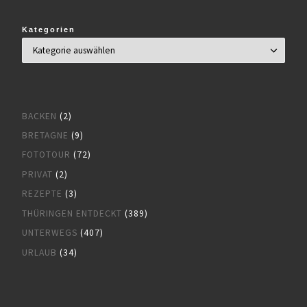
Kategorien
BACKEN
(2)
BRETAGNE
(9)
FOTOTOUR
(72)
PRIVAT
(2)
REZEPTE
(3)
THÜRINGEN ENTDECKT
(389)
UNTERWEGS
(407)
URLAUB
(34)