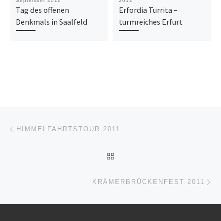
September 2016
2012
Tag des offenen
Erfordia Turrita –
Denkmals in Saalfeld
turmreiches Erfurt
Beitragsnavigation
Vorheriger Beitrag
HIMMELFAHRTSTOUR 2011
ZURÜCK ZUR BEITRAGSL
Nä
KRÄMERBRÜCKENFEST 2011