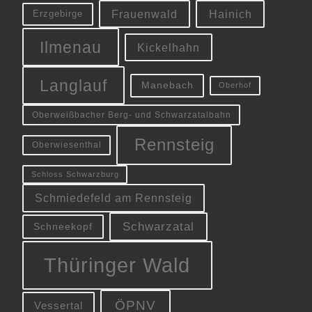
Frauenwald
Hainich
Erzgebirge
Ilmenau
Kickelhahn
Langlauf
Manebach
Oberhof
Oberweißbacher Berg- und Schwarzatalbahn
Rennsteig
Oberwiesenthal
Schloss Schwarzburg
Schmiedefeld am Rennsteig
Schwarzatal
Schneekopf
Thüringer Wald
ÖPNV
Vessertal