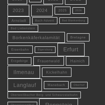
2023
2024
2025
2026
Arnstadt
Bach-Advent
Bad Blankenburg
Bad Liebenstein
Borkenkäferkalamität
Bretagne
Erfurt
Eisenbahn
Elgersburg
Frauenwald
Hainich
Erzgebirge
Ilmenau
Kickelhahn
Langlauf
Manebach
Oberhof
Oberweißbacher Berg- und Schwarzatalbahn
Rennsteig
Oberwiesenthal