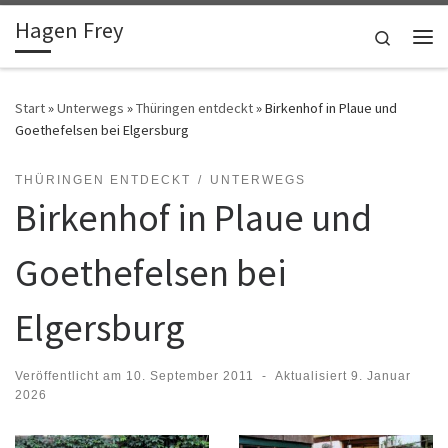
Hagen Frey
Zum Inhalt springen
Search
Me
Start
»
Unterwegs
»
Thüringen entdeckt
»
Birkenhof in Plaue und
Goethefelsen bei Elgersburg
THÜRINGEN ENTDECKT
UNTERWEGS
Birkenhof in Plaue und
Goethefelsen bei
Elgersburg
Veröffentlicht am
10. September 2011
-
Aktualisiert
9. Januar
2026