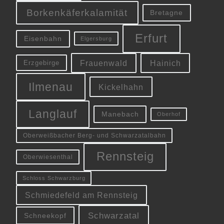
Borkenkäferkalamität
Bretagne
Erfurt
Eisenbahn
Elgersburg
Frauenwald
Hainich
Erzgebirge
Ilmenau
Kickelhahn
Langlauf
Manebach
Oberhof
Oberweißbacher Berg- und Schwarzatalbahn
Rennsteig
Oberwiesenthal
Schloss Schwarzburg
Schmiedefeld am Rennsteig
Schwarzatal
Schneekopf