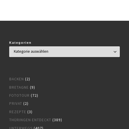
Kategorien
BACKEN
(2)
BRETAGNE
(9)
FOTOTOUR
(72)
PRIVAT
(2)
REZEPTE
(3)
THÜRINGEN ENTDECKT
(389)
UNTERWEGS
(407)