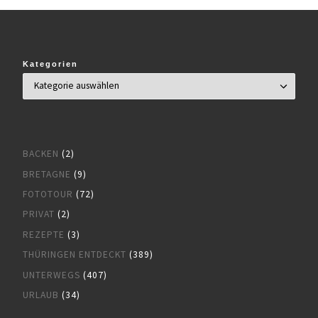
Kategorien
BACKEN
(2)
BRETAGNE
(9)
FOTOTOUR
(72)
PRIVAT
(2)
REZEPTE
(3)
THÜRINGEN ENTDECKT
(389)
UNTERWEGS
(407)
URLAUB
(34)