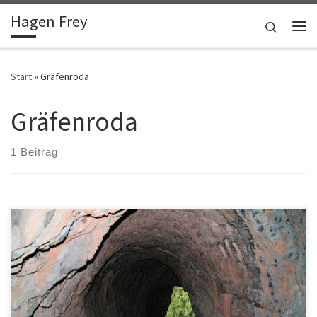
Hagen Frey
Zum Inhalt springen
Search
Me
Start
»
Gräfenroda
Gräfenroda
1 Beitrag
Lütsche-Flößgraben