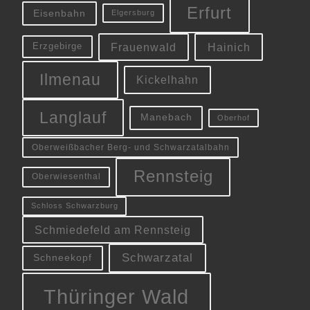
Erfurt
Eisenbahn
Elgersburg
Frauenwald
Hainich
Erzgebirge
Ilmenau
Kickelhahn
Langlauf
Manebach
Oberhof
Oberweißbacher Berg- und Schwarzatalbahn
Rennsteig
Oberwiesenthal
Schloss Schwarzburg
Schmiedefeld am Rennsteig
Schwarzatal
Schneekopf
Thüringer Wald