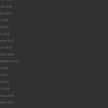
uar 2020
ust 2019
i 2019
il 2019
rz 2019
ruar 2019
uar 2019
tober 2018
ptember 2018
i 2018
 2018
il 2018
rz 2018
ruar 2018
tober 2017