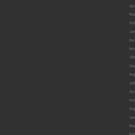
Apr
Mä
Feb
Jan
De
No
Ok
Se
Aug
Jul
Apr
Feb
Aug
Jun
Mai
Feb