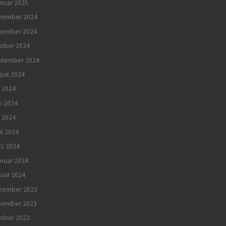
ruar 2025
zember 2024
vember 2024
tober 2024
ptember 2024
ust 2024
i 2024
i 2024
 2024
il 2024
rz 2024
ruar 2024
uar 2024
zember 2023
vember 2023
tober 2023