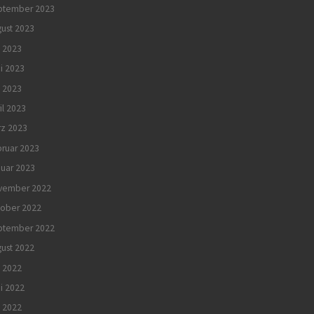
ptember 2023
ust 2023
i 2023
i 2023
 2023
il 2023
rz 2023
ruar 2023
uar 2023
vember 2022
tober 2022
ptember 2022
ust 2022
i 2022
i 2022
 2022