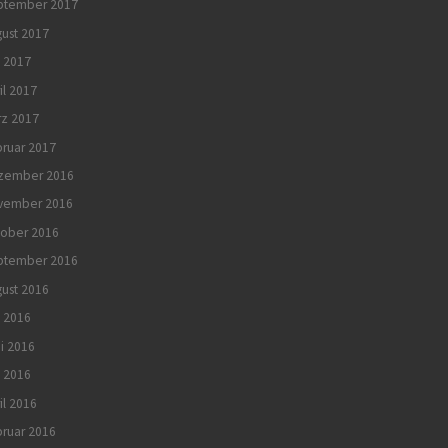
ptember 2017
ust 2017
 2017
il 2017
rz 2017
ruar 2017
zember 2016
vember 2016
tober 2016
ptember 2016
ust 2016
i 2016
i 2016
 2016
il 2016
ruar 2016