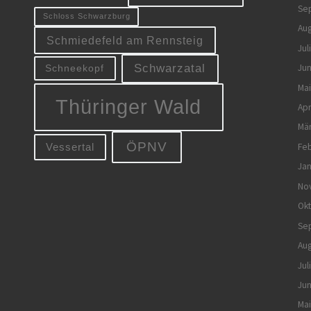
Se
Schloss Schwarzburg
Aug
Schmiedefeld am Rennsteig
Jul
Jun
Schwarzatal
Schneekopf
Mai
Thüringer Wald
Apr
Mä
ÖPNV
Feb
Vessertal
Jan
No
Ok
Se
Aug
Jul
Jun
Mai