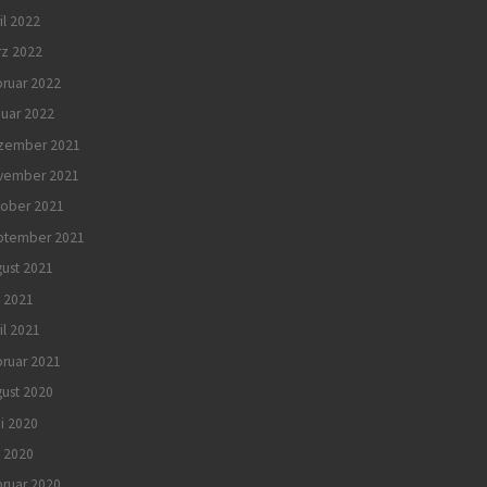
il 2022
rz 2022
ruar 2022
uar 2022
zember 2021
vember 2021
tober 2021
ptember 2021
ust 2021
i 2021
il 2021
ruar 2021
ust 2020
i 2020
 2020
ruar 2020