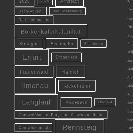
Arnstadt
Feb
2025
2026
De
Bach-Advent
Bad Blankenburg
No
Bad Liebenstein
Ok
Borkenkäferkalamität
Se
Eisenbahn
Aug
Bretagne
Elgersburg
Jul
Erfurt
Erzgebirge
Jun
Mai
Frauenwald
Hainich
Apr
Ilmenau
Kickelhahn
Mä
Feb
Langlauf
Manebach
Oberhof
Jan
De
Oberweißbacher Berg- und Schwarzatalbahn
No
Rennsteig
Oberwiesenthal
Ok