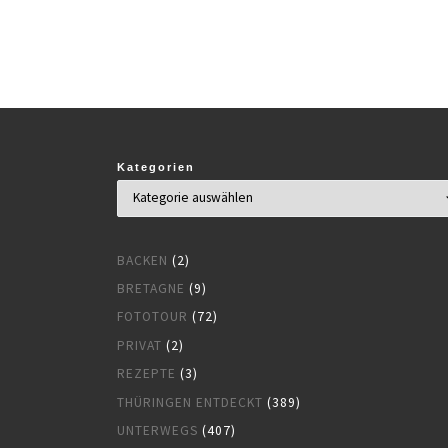
Kategorien
BACKEN
(2)
BRETAGNE
(9)
FOTOTOUR
(72)
PRIVAT
(2)
REZEPTE
(3)
THÜRINGEN ENTDECKT
(389)
UNTERWEGS
(407)